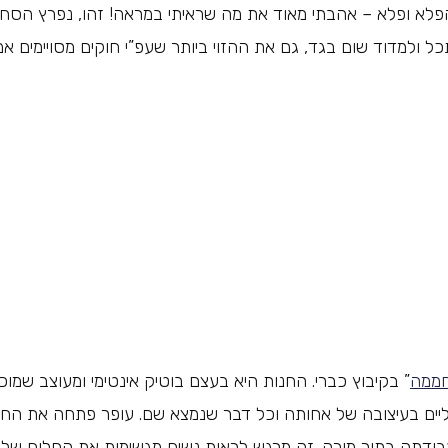
והפלא ופלא – אהבתי מאוד את מה שראיתי במראה! זהו, נפרץ הסחר 
כל ולמדוד שום בגד, גם את ההזוי ביותר שעפ”י חוקים מסויימים א
ממה
” בקיבוץ כברי. החנות היא בעצם בוטיק אינטימי ומעוצב שמוכ
נעליים בעיצובה של אחותה וכל דבר שנמצא שם. עופר פתחה את הח
בודתה בתור מורה. זה מרגש לראות נשים מגשימות את החלום שלה