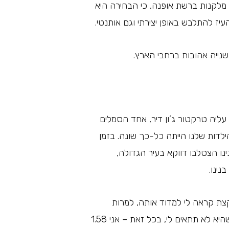
ש מלקנות ברשת אופנה, כי הבחירה היא
עיז להתלבש באופן יצירתי וגם אותנטי.
שנייה אהובות ברחבי הארץ.
 עליה טרקטור ג’ון דיר, אחד הסמלים
הילדות שלנו הייתה כל-כך שונה. בזמן
נו הצטלבו דווקא בעיר הגדולה,
נינו.
קצת קראה לי למדוד אותה, למרות
שמעולם לא לבשתי טול לפני כן (אלא אם היה מדובר בפורים). כל העובדות האובייקטיביות גרמו לי לחשוב שהיא לא תתאים לי, בכל זאת – אני 1.58