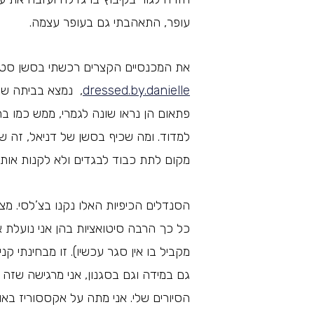
עופר, התאהבתי גם בעופר עצמה.
את המכנסיים הקצרים רכשתי בסשן סטיילינג עם דניא
dressed.by.danielle
, נמצא בביתה שבה
פתאום הן נראו שונה לגמרי, ממש כמו ב
למדוד. ומה שכיף בסשן של דניאל, זה שה
מקום לתת כבוד לבגדים ולא לקנות אותם
הסנדלים הכיפיות האלו נקנו בצ’לסי. מצ
כל כך הרבה סיטואציות בהן אני נועלת 
מקביל בו אין סגר עכשיו). זו מבחינתי ק
גם במידה וגם בסגנון, אני מרגישה שזה 
הסיורים שלי. אני מתה על אקססוריז בא