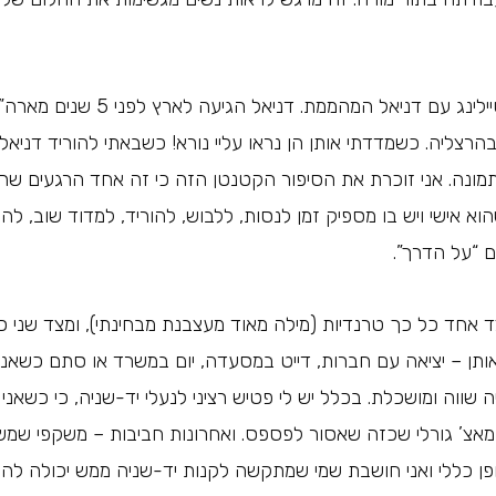
ל המהממת. דניאל הגיעה לארץ לפני 5 שנים מארה”ב והסטודיו שלה,
רצליה. כשמדדתי אותן הן נראו עליי נורא! כשבאתי להוריד דניאל
תמונה. אני זוכרת את הסיפור הקטנטן הזה כי זה אחד הרגעים שהז
וא אישי ויש בו מספיק זמן לנסות, ללבוש, להוריד, למדוד שוב, 
 “על הדרך”.
ד אחד כל כך טרנדיות (מילה מאוד מעצבנת מבחינתי), ומצד שני כל
אותן – יציאה עם חברות, דייט במסעדה, יום במשרד או סתם כשאנ
ניה שווה ומושכלת. בכלל יש לי פטיש רציני לנעלי יד-שניה, כי כשאנ
מאצ’ גורלי שכזה שאסור לפספס. ו
אחרונות חביבות – משקפי שמש 
ופן כללי ואני חושבת שמי שמתקשה לקנות יד-שניה ממש יכולה להת