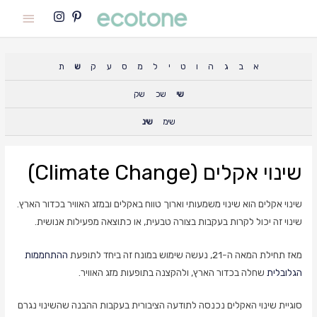
Main
Menu
א
ב
ג
ה
ו
ט
י
ל
מ
ס
ע
ק
ש
ת
שי
שכ
שק
שימ
שינ
שינוי אקלים (Climate Change)
שינוי אקלים הוא שינוי משמעותי וארוך טווח באקלים ובמזג האוויר בכדור הארץ.
שינוי זה יכול לקרות בעקבות בצורה טבעית, או כתוצאה מפעילות אנושית.
מאז תחילת המאה ה-21, נעשה שימוש במונח זה ביחד לתופעת
ההתחממות
הגלובלית
שחלה בכדור הארץ, ולהקצנה בתופעות מזג האוויר.
סוגיית שינוי האקלים נכנסה לתודעה הציבורית בעקבות ההבנה שהשינוי נגרם