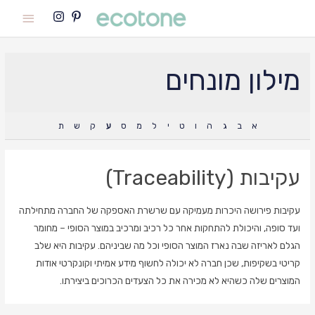
Main
Menu
מילון מונחים
א
ב
ג
ה
ו
ט
י
ל
מ
ס
ע
ק
ש
ת
עקיבות (Traceability)
עקיבות פירושה היכרות מעמיקה עם שרשרת האספקה של החברה מתחילתה
ועד סופה, והיכולת להתחקות אחר כל רכיב ומרכיב במוצר הסופי – מחומר
הגלם לאריזה שבה נארז המוצר הסופי וכל מה שביניהם. עקיבות היא שלב
קריטי בשקיפות, שכן חברה לא יכולה לחשוף מידע אמיתי וקונקרטי אודות
המוצרים שלה כשהיא לא מכירה את כל הצעדים הכרוכים ביצירתו.