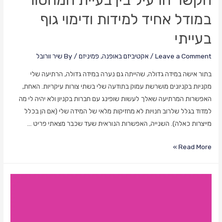
הקשר הרעיל בין בעיית המחסור
במודל אחיד למידות ודימוי גוף
בעייתי
Leave a Comment
/
אקטיביזם באופנה
,
פמיניזם
/ By
שיר וורובל
בתור אישה במידה גדולה, שהייתה גם נערה במידה גדולה, הרתיעה שלי
מקניות בקניונים מושרשת עמוק בתודעה שלי בשתי צורות עיקריות. האחת,
האפשרות המרתיעה שאלך לעשות שופינג עם חברות בקניון ולא יהיה לי מה
למדוד בגלל שלרוב חנויות לא מחזיקות מלאי של המידה שלי (אם הן בכלל
מייצרות כאלה). השנייה, האפשרות הנוראית שעד שכבר מצאתי פריט …
הקשר
Read More »
הרעיל
בין
בעיית
המחסור
במודל
אחיד