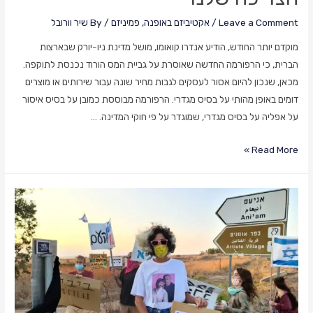
Leave a Comment
/
אקטיביזם באופנה
,
פמיניזם
/ By
שיר וורובל
מוקדם יותר החודש, הודיע אנדרו קואומו, מושל מדינת ניו-יורק שבארצות
הברית, כי הרפורמה החדשה שאוסרת על גביית המס הורוד נכנסת לתוקפה.
מכאן, שנכון להיום אסור לעסקים לגבות מחיר שונה עבור שירותים או מוצרים
דומים באופן מהותי על בסיס מגדרי. הרפורמה מבוססת כמובן על בסיס איסור
על אפליה על בסיס מגדרי, שמוגדר על פי חוקי המדינה. …
לא
Read More »
עוצרת
בורוד:
האפליה
המגדרית
שמתחבאת
במוצרי
הצריכה
שלנו