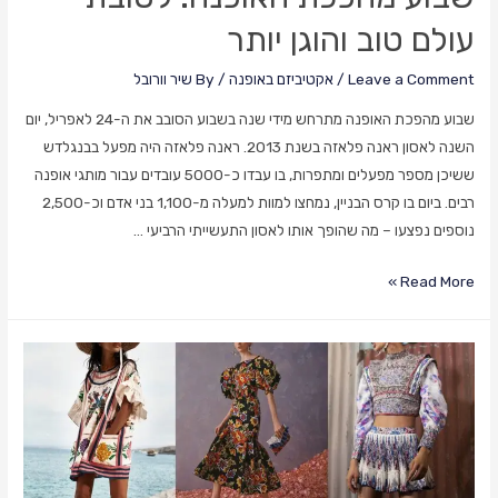
עולם טוב והוגן יותר
Leave a Comment
/
אקטיביזם באופנה
/ By
שיר וורובל
שבוע מהפכת האופנה מתרחש מידי שנה בשבוע הסובב את ה-24 לאפריל, יום
השנה לאסון ראנה פלאזה בשנת 2013. ראנה פלאזה היה מפעל בבנגלדש
ששיכן מספר מפעלים ומתפרות, בו עבדו כ-5000 עובדים עבור מותגי אופנה
רבים. ביום בו קרס הבניין, נמחצו למוות למעלה מ-1,100 בני אדם וכ-2,500
נוספים נפצעו – מה שהופך אותו לאסון התעשייתי הרביעי …
שבוע
Read More »
מהפכת
האופנה:
לטובת
עולם
טוב
והוגן
יותר