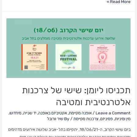
המאבק
Read More »
לשחרור
בריטני
ספירס
הוא
מאבק
פמיניסטי
תכניסו ליומן: שישי של צרכנות
אלטרנטיבית ומטיבה
Leave a Comment
/
אופנה מקיימת
,
אקטיביזם באופנה
,
יד שנייה
,
מיחדוש
,
מין ומיניות
,
פמיניזם
,
צרכנות מקיימת
/ By
שיר וורובל
ביום שישי הקרוב, ה-18/06/21, יתקיימו בתל-אביב שלושה אירועים מדהימים