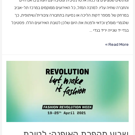
ומרגשים שמציעים צרכנות אלטרנטיבית ומטיבה עם העולם בו אנו חיים
והחברה שחיה עליו. למרבה המזל, כל האירועים ממוקמים במרכז תל-אביב
במרחק של מספר דקות הליכה או נסיעה בתחבורה ציבורית/שיתופית, כך
שלגמרי מומלץ וכדאי ולפנות את היום שלכן לטובת האירועים הללו. פסטיבל
בגדי יד שנייה יריד בגדי …
תכניסו
Read More »
ליומן:
שישי
של
צרכנות
אלטרנטיבית
ומטיבה
שבוע מהפכת האופנה: לטובת