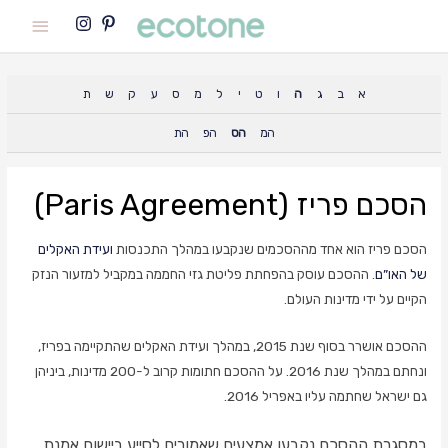
Main
Menu
א
ב
ג
ה
ו
ט
י
ל
מ
ס
ע
ק
ש
ת
המ
הס
הפ
הת
הסכם פריז (Paris Agreement)
הסכם פריז הוא אחד מההסכמים שנקבעו במהלך התכנסות
ועידת האקלים
של האו”ם
. ההסכם עוסק בהפחתת פליטת גזי החממה במקביל למזעור הנזק
הקיים על ידי מדינות העולם.
ההסכם אושרר בסוף שנת 2015, במהלך ועידת האקלים שהתקיימה בפריז,
ונחתם במהלך שנת 2016. על ההסכם חתומות קרוב ל-200 מדינות, ביניהן
גם ישראל שחתמה עליו באפריל 2016.
במסגרת ההסכם נקבעו אמצעים שאמורים לסייע ביישום אמנת