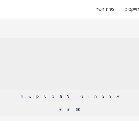
וייקטים
יצירת קשר
א
ב
ג
ה
ו
ט
י
ל
מ
ס
ע
ק
ש
ת
מה
מו
מי